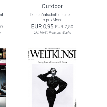
n
Outdoor
nt:
Diese Zeitschrift erscheint:
1x pro Monat
EUR 0,95
50
EUR 7,50
e
inkl. MwSt. Preis pro Woche