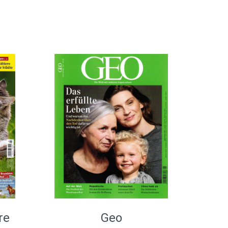
re
Geo